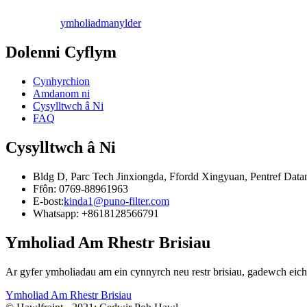
ymholiad
manylder
Dolenni Cyflym
Cynhyrchion
Amdanom ni
Cysylltwch â Ni
FAQ
Cysylltwch â Ni
Bldg D, Parc Tech Jinxiongda, Ffordd Xingyuan, Pentref Data
Ffôn: 0769-88961963
E-bost:
kinda1@puno-filter.com
Whatsapp: +8618128566791
Ymholiad Am Rhestr Brisiau
Ar gyfer ymholiadau am ein cynnyrch neu restr brisiau, gadewch eic
Ymholiad Am Rhestr Brisiau