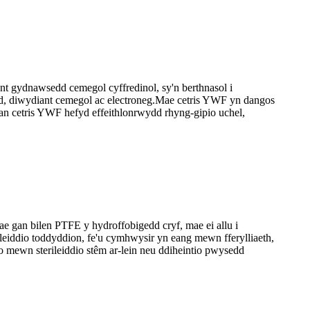
nt gydnawsedd cemegol cyffredinol, sy'n berthnasol i
bwyd, diwydiant cemegol ac electroneg.Mae cetris YWF yn dangos
gan cetris YWF hefyd effeithlonrwydd rhyng-gipio uchel,
ae gan bilen PTFE y hydroffobigedd cryf, mae ei allu i
ileiddio toddyddion, fe'u cymhwysir yn eang mewn fferylliaeth,
 mewn sterileiddio stêm ar-lein neu ddiheintio pwysedd