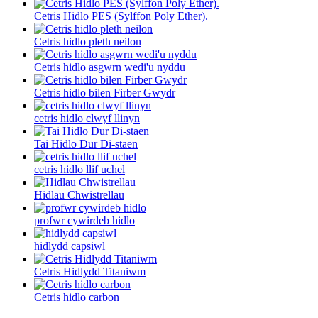
Cetris Hidlo PES (Sylffon Poly Ether).
Cetris hidlo pleth neilon
Cetris hidlo asgwrn wedi'u nyddu
Cetris hidlo bilen Firber Gwydr
cetris hidlo clwyf llinyn
Tai Hidlo Dur Di-staen
cetris hidlo llif uchel
Hidlau Chwistrellau
profwr cywirdeb hidlo
hidlydd capsiwl
Cetris Hidlydd Titaniwm
Cetris hidlo carbon