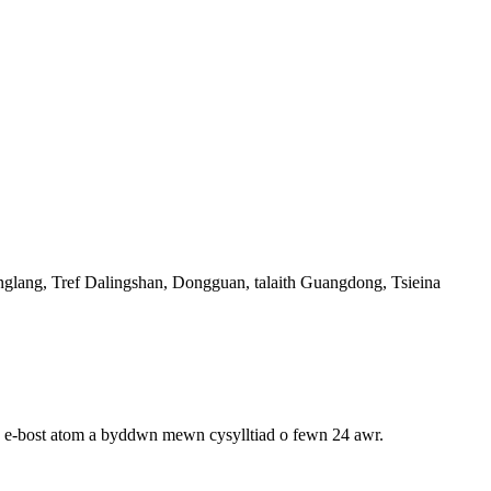
nglang, Tref Dalingshan, Dongguan, talaith Guangdong, Tsieina
h e-bost atom a byddwn mewn cysylltiad o fewn 24 awr.