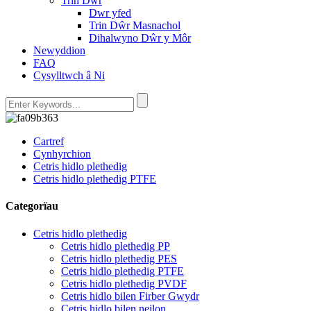
Trin Dwr
Dwr yfed
Trin Dŵr Masnachol
Dihalwyno Dŵr y Môr
Newyddion
FAQ
Cysylltwch â Ni
Cartref
Cynhyrchion
Cetris hidlo plethedig
Cetris hidlo plethedig PTFE
Categorïau
Cetris hidlo plethedig
Cetris hidlo plethedig PP
Cetris hidlo plethedig PES
Cetris hidlo plethedig PTFE
Cetris hidlo plethedig PVDF
Cetris hidlo bilen Firber Gwydr
Cetris hidlo bilen neilon