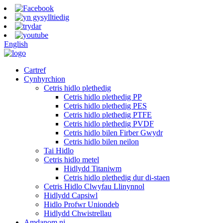
English
Cartref
Cynhyrchion
Cetris hidlo plethedig
Cetris hidlo plethedig PP
Cetris hidlo plethedig PES
Cetris hidlo plethedig PTFE
Cetris hidlo plethedig PVDF
Cetris hidlo bilen Firber Gwydr
Cetris hidlo bilen neilon
Tai Hidlo
Cetris hidlo metel
Hidlydd Titaniwm
Cetris hidlo plethedig dur di-staen
Cetris Hidlo Clwyfau Llinynnol
Hidlydd Capsiwl
Hidlo Profwr Uniondeb
Hidlydd Chwistrellau
Amdanom ni