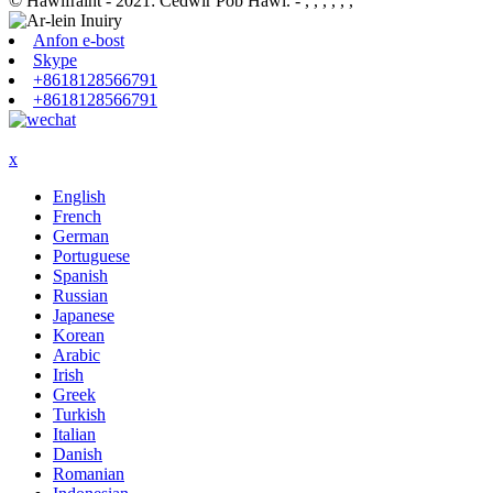
© Hawlfraint - 2021: Cedwir Pob Hawl.
- , , , , , ,
Anfon e-bost
Skype
+8618128566791
+8618128566791
x
English
French
German
Portuguese
Spanish
Russian
Japanese
Korean
Arabic
Irish
Greek
Turkish
Italian
Danish
Romanian