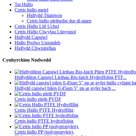
Tai Hidlo
Cetris hidlo metel
Hidlydd Titaniwm
Cetris hidlo plethedig dur di-staen
Cetris Hidlo Llif Uchel
Cetris Hidlo Clwyfau Llinynnol
Hidlydd Capsiwl
Hidlo Profwr Uniondeb
Hidlydd Chwistrellau
Cynhyrchion Nodwedd
Hidlyddion Capsiwl Lleihau Bio-faich Hydroffobig PTF...
Hidlydd capsiwl bilen 0.45um 5″ pp ar gyfer bach ...
Cetris hidlo pleth PVDF
Cetris Hidlo PTFE Hydroffilig
Cetris hidlo PTFE hydroffobig
Cetris hidlo PP (polypropylen).