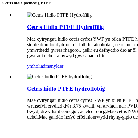
Cetris hidlo plethedig PTFE
Cetris Hidlo PTFE Hydroffilig
Mae cyfryngau hidlo cetris cyfres YWF yn bilen PTFE hyd
sterileiddio toddyddion o'r fath fel alcoholau, cetonau
ymwrthedd gwres rhagorol, gellir eu defnyddio dro ar ôl
gwarant uchel, a bywyd gwasanaeth hir.
ymholiad
manylder
Cetris hidlo PTFE hydroffobig
Mae cyfryngau hidlo cetris cyfres NWF yn bilen PTFE hyd
wrthsefyll erydiad dŵr 3.75 gwaith yn gryfach na'r PVDF
bwyd, diwydiant cemegol, ac electroneg.Mae cetris NWF 
uchel.Mae ganddo hefyd effeithlonrwydd rhyng-gipio uch