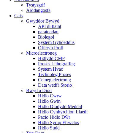
Tystysgrif
Arddangosfa
Cais
Gwyddor Bywyd
API di-haint
paratoadau
Biolegol
System Gyhoeddus
Offeryn Profi
Microelectroneg
Hidlydd CMP
Proses Lithograffeg
System Hvac
Technoleg Proses
Cemeg electronig
Data wedi'i Storio
Bwyd a Diod
Hidlo Cwrw
Hidlo Gwin
Hidlo Diodydd Meddal
Hidlo Cynhyrchion Llaeth
Pacio Hidlo Dŵr
Hidlo Syrup Ffrwctos
Hidlo Sudd