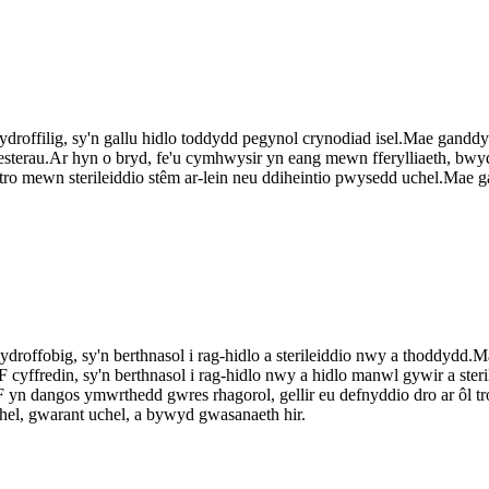
roffilig, sy'n gallu hidlo toddydd pegynol crynodiad isel.Mae ganddy
 ac esterau.Ar hyn o bryd, fe'u cymhwysir yn eang mewn fferylliaeth, 
 tro mewn sterileiddio stêm ar-lein neu ddiheintio pwysedd uchel.Mae 
roffobig, sy'n berthnasol i rag-hidlo a sterileiddio nwy a thoddydd.M
 cyffredin, sy'n berthnasol i rag-hidlo nwy a hidlo manwl gywir a ster
yn dangos ymwrthedd gwres rhagorol, gellir eu defnyddio dro ar ôl tro
el, gwarant uchel, a bywyd gwasanaeth hir.